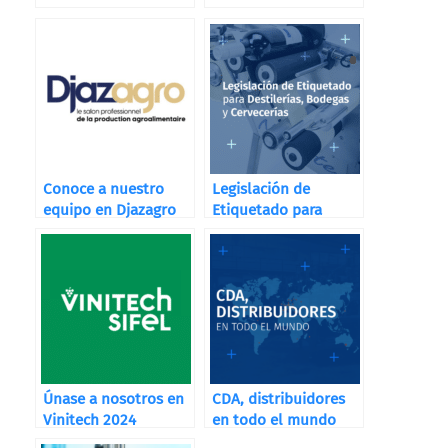
Conoce a nuestro
Legislación de
equipo en Djazagro
Etiquetado para
Destilerías, Bodegas
y Cervecerías
Únase a nosotros en
CDA, distribuidores
Vinitech 2024
en todo el mundo