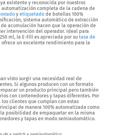
 ya existente y reconocida por nuestros
una automatización completa de la cadena de
ponado
y
etiquetado
de botellas 100%
osificación, sistema automático de extracción
a de acumulación hacen que la operación de
r intervención del operador. Ideal para
 250 ml
, la E-Fill es apreciada por su
tasa de
 ofrece un excelente rendimiento para la
an visto surgir una necesidad real de
ientes. Si algunos producen con un formato
n empacar un producto principal pero también
os con contenedores y tapas diferentes. Por
a los clientes que cumplan con estas
 principal de manera 100% automatizada como
cía la posibilidad de empaquetar en la misma
tenedores y tapas
en modo semiautomático.
 de « switch » semiautomático