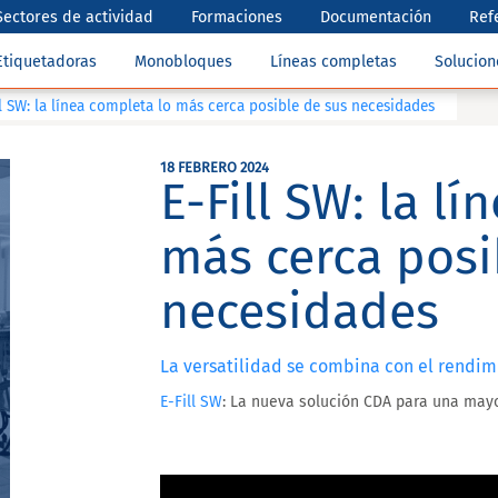
Sectores de actividad
Formaciones
Documentación
Ref
Etiquetadoras
Monobloques
Líneas completas
Solucio
ll SW: la línea completa lo más cerca posible de sus necesidades
18 FEBRERO 2024
E-Fill SW: la l
más cerca posi
necesidades
La versatilidad se combina con el rendim
E-Fill SW
: La nueva solución CDA para una mayo