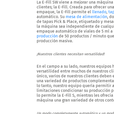
La E-Fill SW viene a mejorar una máquina
clientes; la E-Fill. Creada para ofrecer 
empaque, la E-Fill permite el
llenado
,
ta
automático. Su
mesa de alimentación
, d
de tapas Pick & Place, etiquetado y mes
la máquina sea independiente de cualquie
empaque
automático de viales de 5 ml a
producción
de 50 productos / minuto que
producción masiva.
¡Nuestros clientes necesitan versatilidad!
En el campo a su lado, nuestros equipos h
versatilidad entre muchos de nuestros cl
único, varios de nuestros clientes debe
una variedad de productos complementari
lo tanto, nuestro equipo quería permitir 
limitaciones condicionar su producción
lo permite la E-Fill S, mientras les ofre
máquina una
gran variedad de otros con
Un modo completamente automático y un modo