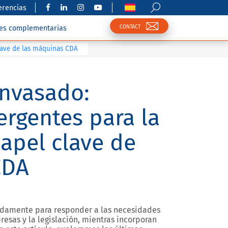
erencias
CONTACT
nes complementarias
clave de las máquinas CDA
envasado:
rgentes para la
papel clave de
CDA
pidamente para responder a las necesidades
esas y la legislación, mientras incorporan