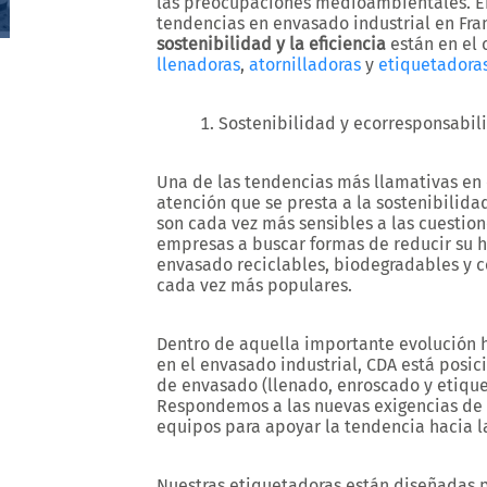
las preocupaciones medioambientales. En 
tendencias en envasado industrial en Fr
sostenibilidad y la eficiencia
están en el 
llenadoras
,
atornilladoras
y
etiquetadora
Sostenibilidad y ecorresponsabil
Una de las tendencias más llamativas en e
atención que se presta a la sostenibilid
son cada vez más sensibles a las cuestio
empresas a buscar formas de reducir su h
envasado reciclables, biodegradables y 
cada vez más populares.
Dentro de aquella importante evolución
en el envasado industrial, CDA está pos
de envasado (llenado, enroscado y etiq
Respondemos a las nuevas exigencias de 
equipos para apoyar la tendencia hacia l
Nuestras etiquetadoras están diseñadas 