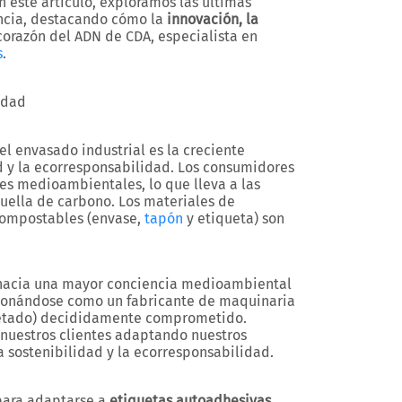
este artículo, exploramos las últimas
ancia, destacando cómo la
innovación, la
corazón del ADN de CDA, especialista en
s
.
idad
l envasado industrial es la creciente
ad y la ecorresponsabilidad. Los consumidores
nes medioambientales, lo que lleva a las
uella de carbono. Los materiales de
compostables (envase,
tapón
y etiqueta) son
 hacia una mayor conciencia medioambiental
icionándose como un fabricante de maquinaria
uetado) decididamente comprometido.
nuestros clientes adaptando nuestros
a sostenibilidad y la ecorresponsabilidad.
para adaptarse a
etiquetas autoadhesivas