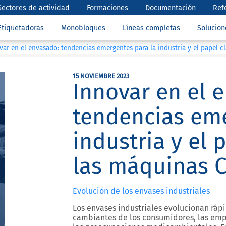
Sectores de actividad
Formaciones
Documentación
Ref
Etiquetadoras
Monobloques
Líneas completas
Solucio
var en el envasado: tendencias emergentes para la industria y el papel 
15 NOVIEMBRE 2023
Innovar en el 
tendencias eme
industria y el 
las máquinas 
Evolución de los envases industriales
Los envases industriales evolucionan rá
cambiantes de los consumidores, las empr