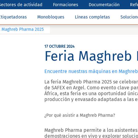
Sectores de actividad
Formaciones
Documentación
Ref
Etiquetadoras
Monobloques
Líneas completas
Solucio
a Maghreb Pharma 2025
17 OCTUBRE 2024
Feria Maghreb
Encuentre nuestras máquinas en Maghre
La
feria Maghreb Pharma 2025
se celebrar
de SAFEX en Argel. Como evento clave pa
África, esta feria es una oportunidad únic
producción y envasado adaptadas a las ex
¿Por qué asistir a Maghreb Pharma?
Maghreb Pharma permite a los asistentes 
demostraciones en vivo y explorar soluci