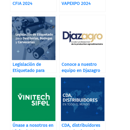
CFIA 2024
VAPEXPO 2024
Legislación de
Conoce a nuestro
Etiquetado para
equipo en Djazagro
Destilerías, Bodegas
y Cervecerías
Únase a nosotros en
CDA, distribuidores