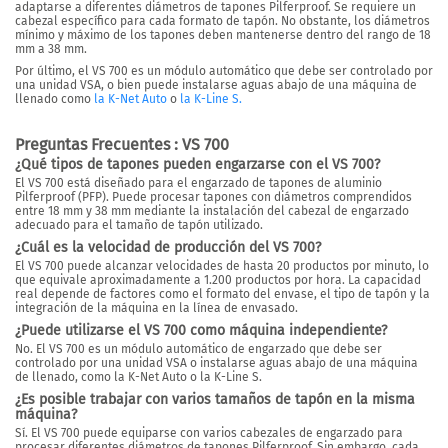
adaptarse a diferentes diámetros de tapones Pilferproof. Se requiere un
cabezal específico para cada formato de tapón. No obstante,
los diámetros
mínimo y máximo de los tapones deben mantenerse dentro del rango de 18
mm a 38 mm.
Por último, el VS 700 es un módulo automático que debe ser controlado por
una unidad VSA,
o bien puede instalarse aguas abajo de una máquina de
llenado como
la K-Net Auto
o
la K-Line S.
Preguntas Frecuentes : VS 700
¿Qué tipos de tapones pueden engarzarse con el VS 700?
El VS 700 está diseñado para el engarzado de tapones de aluminio
Pilferproof (PFP). Puede procesar tapones con diámetros comprendidos
entre 18 mm y 38 mm mediante la instalación del cabezal de engarzado
adecuado para el tamaño de tapón utilizado.
¿Cuál es la velocidad de producción del VS 700?
El VS 700 puede alcanzar velocidades de hasta 20 productos por minuto, lo
que equivale aproximadamente a 1.200 productos por hora. La capacidad
real depende de factores como el formato del envase, el tipo de tapón y la
integración de la máquina en la línea de envasado.
¿Puede utilizarse el VS 700 como máquina independiente?
No. El VS 700 es un módulo automático de engarzado que debe ser
controlado por una unidad VSA o instalarse aguas abajo de una máquina
de llenado, como la K-Net Auto o la K-Line S.
¿Es posible trabajar con varios tamaños de tapón en la misma
máquina?
Sí. El VS 700 puede equiparse con varios cabezales de engarzado para
procesar diferentes diámetros de tapones Pilferproof. Sin embargo, cada