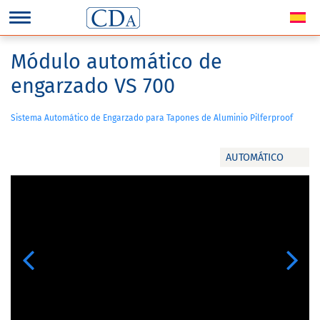
Módulo automático de
engarzado VS 700
Sistema Automático de Engarzado para Tapones de Aluminio Pilferproof
AUTOMÁTICO
Previous
Next