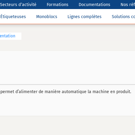
Secteurs d’activité
Formations
Documentations
Nos ré
Étiqueteuses
Monoblocs
Lignes complètes
Solutions 
mentation
 permet d’alimenter de manière automatique la machine en produit.