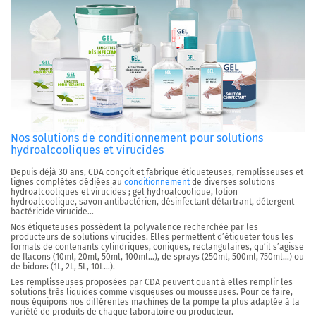
Nos solutions de conditionnement pour solutions
hydroalcooliques et virucides
Depuis déjà 30 ans, CDA conçoit et fabrique étiqueteuses, remplisseuses et
lignes complètes dédiées au
conditionnement
de diverses solutions
hydroalcooliques et virucides ; gel hydroalcoolique, lotion
hydroalcoolique, savon antibactérien, désinfectant détartrant, détergent
bactéricide virucide…
Nos étiqueteuses possèdent la polyvalence recherchée par les
producteurs de solutions virucides. Elles permettent d’étiqueter tous les
formats de contenants cylindriques, coniques, rectangulaires, qu’il s’agisse
de flacons (10ml, 20ml, 50ml, 100ml…), de sprays (250ml, 500ml, 750ml…) ou
de bidons (1L, 2L, 5L, 10L…).
Les remplisseuses proposées par CDA peuvent quant à elles remplir les
solutions très liquides comme visqueuses ou mousseuses. Pour ce faire,
nous équipons nos différentes machines de la pompe la plus adaptée à la
variété de produits de chaque laboratoire ou producteur.