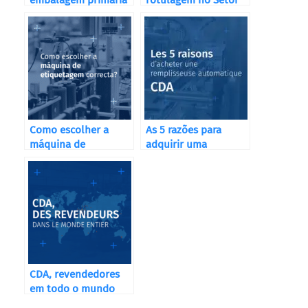
embalagem primária
rotulagem no Setor
e secundária
Cosmético
Como escolher a
As 5 razões para
máquina de
adquirir uma
etiquetagem
máquina de
correcta?
enchimento
automática CDA
CDA, revendedores
em todo o mundo