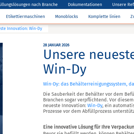
üllungslösungen nach Branche
Dokumentationen
Unsere Re
Etikettiermaschinen
Monoblocks
Komplette linien
Z
ste Innovation: Win-Dy
28 JANUAR 2026
Unsere neueste
Win-Dy
Win-Dy: das Behälterreinigungssystem, da
Die Sauberkeit der Behälter vor dem Befü
Branchen sogar verpflichtend. Vor diesem
neueste Innovation:
Win-Dy
, ein automati
Prozesse vor dem Abfüllprozess unterstütz
Eine innovative Lösung für Ihre Verpackun
Bevor sie befüllt werden, können Behälte