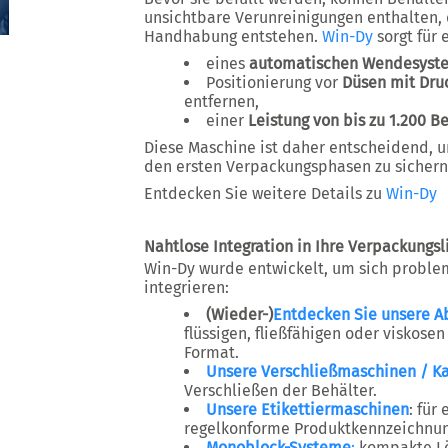
unsichtbare Verunreinigungen enthalten, 
Handhabung entstehen.
Win-Dy
sorgt für 
eines
automatischen Wendesyste
Positionierung vor
Düsen mit Druc
entfernen,
einer
Leistung von bis zu 1.200 B
Diese Maschine ist daher entscheidend, u
den ersten Verpackungsphasen zu sichern
Entdecken Sie weitere Details zu
Win-Dy
Nahtlose Integration in Ihre Verpackungsl
Win-Dy
wurde entwickelt, um sich proble
integrieren:
(Wieder-)
Entdecken Sie unsere A
flüssigen, fließfähigen oder viskos
Format.
Unsere Verschließmaschinen / 
Verschließen der Behälter.
Unsere Etikettiermaschinen
: für
regelkonforme Produktkennzeichnun
Monoblock-Systeme
:
kompakte Lö