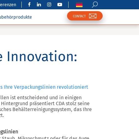
ferenzen
CONTACT
ubehörprodukte
 Innovation:
s Ihre Verpackungslinien revolutioniert
llen ist entscheidend und in einigen
 Hintergrund präsentiert
CDA
stolz seine
sches Behälterreinigungssystem, das Ihre
t.
gslinien
r Staub, Mikroschmutz oder für das Auge