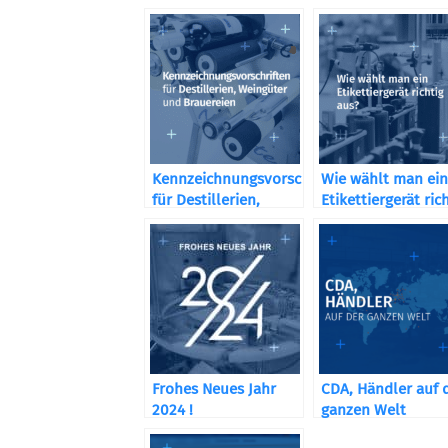
Kennzeichnungsvorschriften
Wie wählt man ein
für Destillerien,
Etikettiergerät ric
Weingüter und
aus?
Brauereien
Frohes Neues Jahr
CDA, Händler auf 
2024 !
ganzen Welt