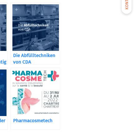
KONTAKT
Die Abfülltechniken
htig
von CDA
der
Pharmacosmetech