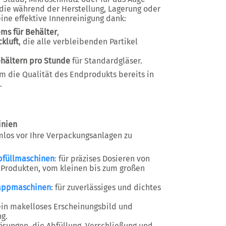
die während der Herstellung, Lagerung oder
eine effektive Innenreinigung dank:
ms für Behälter
,
kluft
, die alle verbleibenden Partikel
ehältern pro Stunde
für Standardgläser.
m die Qualität des Endprodukts bereits in
.
inien
mlos vor Ihre Verpackungsanlagen zu
bfüllmaschinen
:
für präzises Dosieren von
en Produkten, vom kleinen bis zum großen
Kappmaschinen
: für zuverlässiges und dichtes
 ein makelloses Erscheinungsbild und
g.
sungen, die Abfüllung, Verschließung und