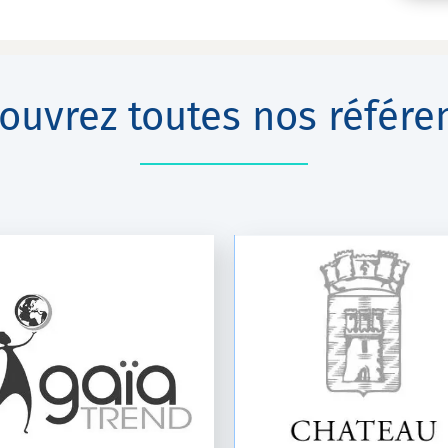
ouvrez toutes nos référe
CHÂTEAU BARBEYROLLES
LE MAS DES CONFIT
Essentiel
K-Net Auto