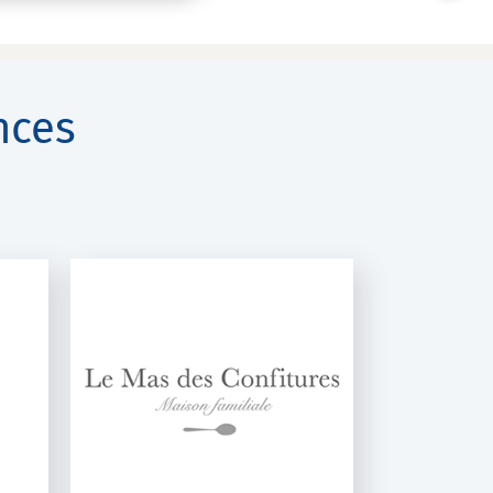
nces
URES