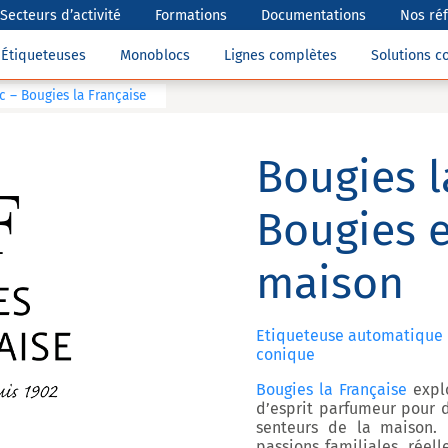
Secteurs d’activité
Formations
Documentations
Nos ré
Étiqueteuses
Monoblocs
Lignes complètes
Solutions 
 – Bougies la Française
Bougies l
Bougies e
maison
Etiqueteuse automatique 
conique
Bougies la Française
explo
d’esprit parfumeur pour 
senteurs de la maison. 
passions familiales, réel