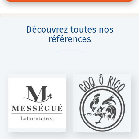
-
Découvrez toutes nos
références
COQ Ô RICO
K-Net Auto