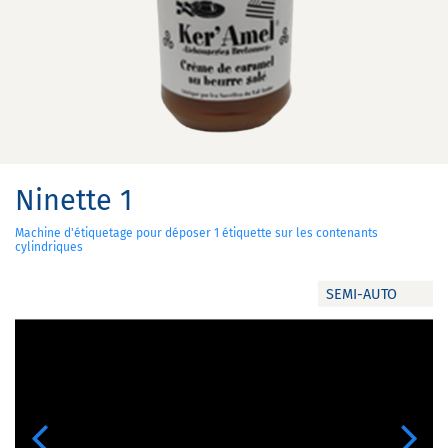
Ninette 1
Machine d'étiquetage pour déposer 1 étiquette sur les contenants
cylindriques
SEMI-AUTO
Previous
Next