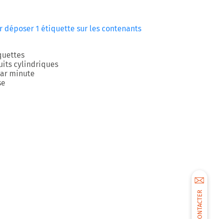
 déposer 1 étiquette sur les contenants
quettes
its cylindriques
par minute
se
NOUS CONTACTER