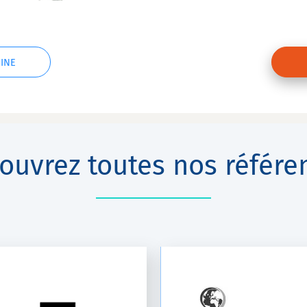
INE
ouvrez toutes nos référe
GAÏATREND
LES RHUMS DE C