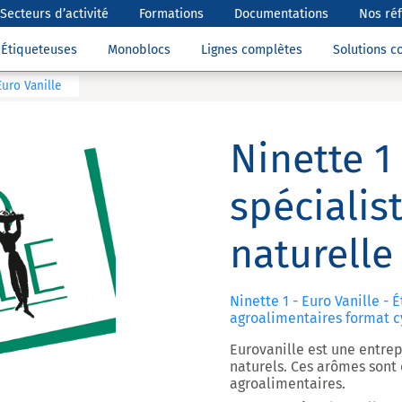
Secteurs d’activité
Formations
Documentations
Nos ré
Étiqueteuses
Monoblocs
Lignes complètes
Solutions 
Euro Vanille
Ninette 1 
spécialist
naturelle
Ninette 1 - Euro Vanille 
agroalimentaires format c
Eurovanille est une entrep
naturels. Ces arômes sont
agroalimentaires.