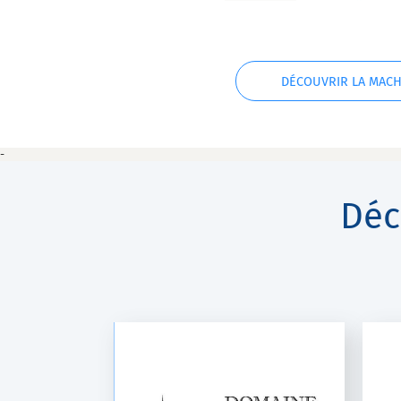
DÉCOUVRIR LA MACH
-
Déc
TERRE DE
GROUPE FRAYSSINET
TRAL