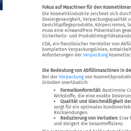
Fokus auf Maschinen für den Kosmetikmark
Die Kosmetikindustrie zeichnet sich dur
Dosiergenauigkeit, Verpackungsqualität u
Gesichtspflegeprodukte, Körpercremes, S
muss eine einwandfreie Präsentation gewä
Sicherheits- und Produktintegritätsstanda
CDA, ein französischer Hersteller von Abfü
kompletten Verpackungslinien, entwickelt
Anforderungen der
Verpackung
kosmetisch
Die Bedeutung von Abfüllmaschinen in de
Bei der
Verpackung
von Kosmetikprodukte
Gründen unerlässlich:
Formelkonformität:
Bestimmte Cr
Wirkstoffe, die eine exakte Dosierun
Qualität und Gleichmäßigkeit de
sorgt für ein optimales Kundenerle
Rücksendungen.
Reduzierung von Verlusten:
Eine 
und steigert die Gesamteffizienz.