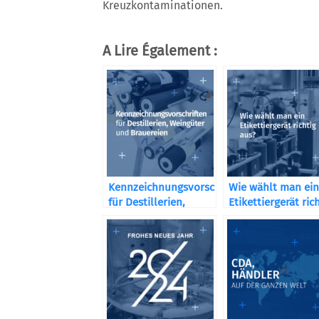
Kreuzkontaminationen.
A Lire Également :
Kennzeichnungsvorschriften
Wie wählt man ein
für Destillerien,
Etikettiergerät ric
Weingüter und
aus?
Brauereien