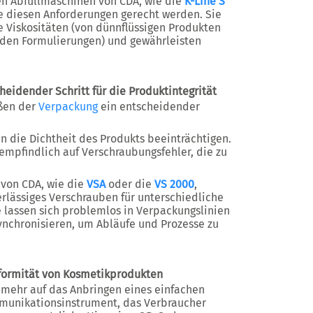
n Abfüllmaschinen von CDA, wie die
K-Line S
sie diesen Anforderungen gerecht werden. Sie
e Viskositäten (von dünnflüssigen Produkten
den Formulierungen) und gewährleisten
eidender Schritt für die Produktintegrität
eßen der
Verpackung
ein entscheidender
nn die Dichtheit des Produkts beeinträchtigen.
mpfindlich auf Verschraubungsfehler, die zu
von CDA, wie die
VSA
oder die
VS 2000
,
rlässiges Verschrauben für unterschiedliche
e lassen sich problemlos in Verpackungslinien
ynchronisieren, um Abläufe und Prozesse zu
formität von Kosmetikprodukten
t mehr auf das Anbringen eines einfachen
ommunikationsinstrument, das Verbraucher