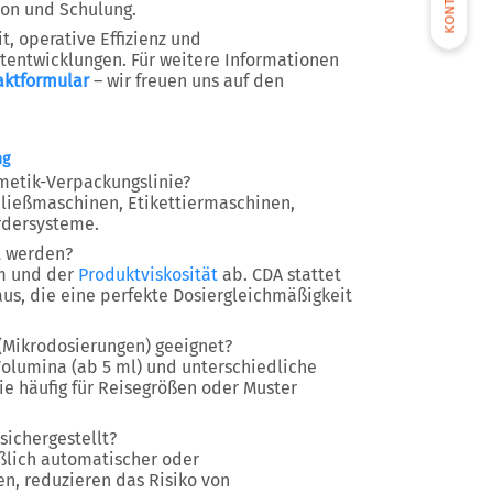
KONTAKT
ion und Schulung.
t, operative Effizienz und
tentwicklungen. Für weitere Informationen
aktformular
– wir freuen uns auf den
.
ng
metik-Verpackungslinie?
hließmaschinen, Etikettiermaschinen,
rdersysteme.
t werden?
m und der
Produktviskosität
ab. CDA stattet
us, die eine perfekte Dosiergleichmäßigkeit
(Mikrodosierungen) geeignet?
Volumina (ab 5 ml) und unterschiedliche
sie häufig für Reisegrößen oder Muster
ichergestellt?
eßlich automatischer oder
n, reduzieren das Risiko von