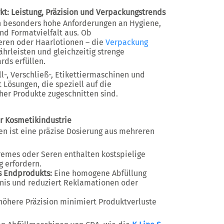
t: Leistung, Präzision und Verpackungstrends
ch besonders hohe Anforderungen an Hygiene,
nd Formatvielfalt aus. Ob
eren oder Haarlotionen – die
Verpackung
hrleisten und gleichzeitig strenge
rds erfüllen.
ll-, Verschließ-, Etikettiermaschinen und
 Lösungen, die speziell auf die
er Produkte zugeschnitten sind.
r Kosmetikindustrie
n ist eine präzise Dosierung aus mehreren
emes oder Seren enthalten kostspielige
g erfordern.
s Endprodukts:
Eine homogene Abfüllung
bnis und reduziert Reklamationen oder
höhere Präzision minimiert Produktverluste