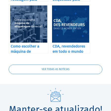
farmácias e
Destilerías, Bodegas
suplementos
y Cervecerías
alimentares
Como escolher a
CDA, revendedores
máquina de
em todo o mundo
etiquetagem
correcta?
VER TODAS AS NOTÍCIAS
Manter-se atualizado!