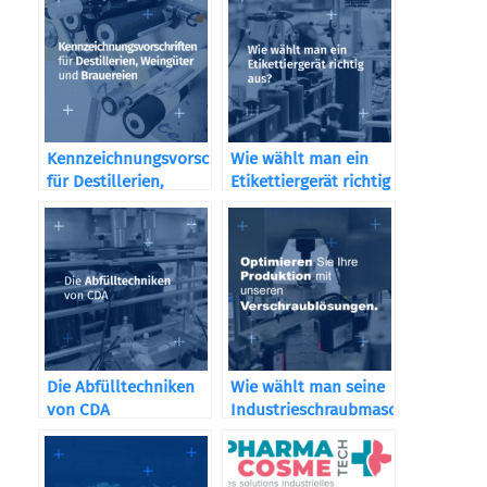
Kennzeichnungsvorschriften
Wie wählt man ein
für Destillerien,
Etikettiergerät richtig
Weingüter und
aus?
Brauereien
Die Abfülltechniken
Wie wählt man seine
von CDA
Industrieschraubmaschine
je nach Branche?