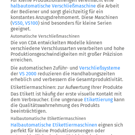
Für kleine Produktionsmengen vereinfacht eine
halbautomatische Verschließmaschine
die Arbeit
der Bediener und sorgt gleichzeitig für ein
konstantes Anzugsdrehmoment. Diese Maschinen
(
VS50,
VS100
) sind besonders für kleine Serien
geeignet.
Automatische Verschließmaschinen
Die von CDA entwickelten Modelle können
verschiedene Verschlussarten verarbeiten und hohe
Produktionsgeschwindigkeiten mit großer Präzision
erreichen.
Die automatischen Zuführ- und
Verschließsysteme
der
VS 2000
reduzieren die Handhabungszeiten
erheblich und verbessern die Gesamtproduktivität.
Etikettiermaschinen: zur Aufwertung Ihrer Produkte
Das Etikett ist häufig der erste visuelle Kontakt mit
dem Verbraucher. Eine ungenaue
Etikettierung
kann
die Qualitätswahrnehmung des Produkts
beeinträchtigen.
Halbautomatische Etikettiermaschinen
Halbautomatische Etikettiermaschinen
eignen sich
perfekt für kleine Produktionsmengen oder