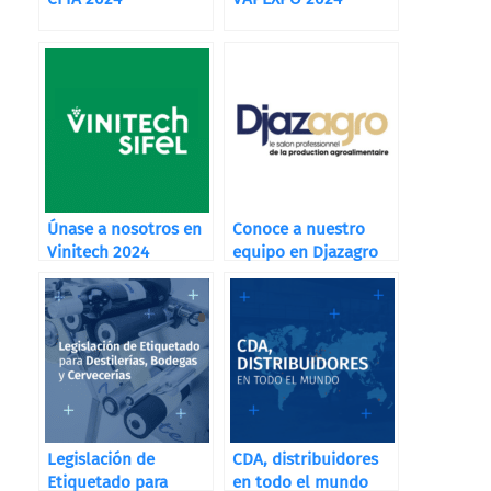
Únase a nosotros en
Conoce a nuestro
Vinitech 2024
equipo en Djazagro
Legislación de
CDA, distribuidores
Etiquetado para
en todo el mundo