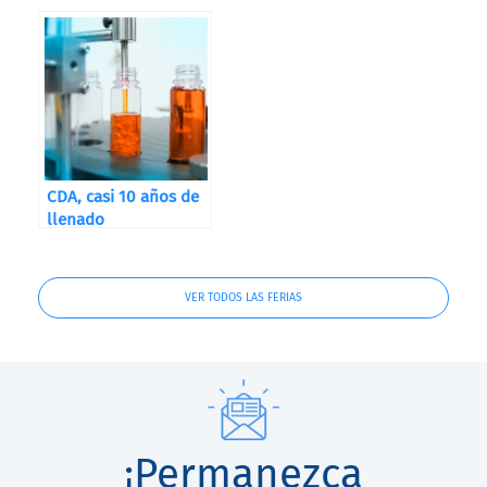
Destilerías, Bodegas
y Cervecerías
CDA, casi 10 años de
llenado
VER TODOS LAS FERIAS
¡Permanezca