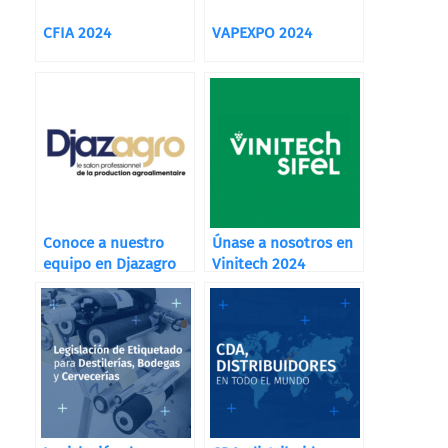
CFIA 2024
VAPEXPO 2024
Conoce a nuestro
Únase a nosotros en
equipo en Djazagro
Vinitech 2024