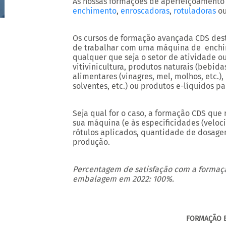
As nossas formações de aperfeiçoamento
enchimento
,
enroscadoras
,
rotuladoras
o
Os cursos de formação avançada CDS dest
de trabalhar com uma máquina de enchi
qualquer que seja o setor de atividade o
vitivinicultura, produtos naturais (bebida
alimentares (vinagres, mel, molhos, etc.),
solventes, etc.) ou produtos e-líquidos pa
Seja qual for o caso, a formação CDS que
sua máquina (e às especificidades (veloc
rótulos aplicados, quantidade de dosagem
produção.
Percentagem de satisfação com a forma
embalagem em 2022: 100%.
FORMAÇÃO 