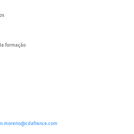
os
 da formação
on.moreno@cdafrance.com