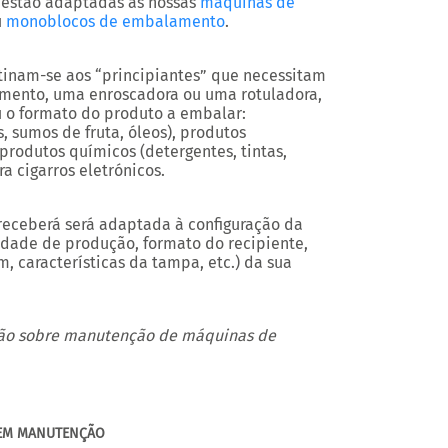
 estão adaptadas às nossas
máquinas de
u
monoblocos de embalamento
.
inam-se aos “principiantes” que necessitam
mento, uma enroscadora ou uma rotuladora,
u o formato do produto a embalar:
s, sumos de fruta, óleos), produtos
 produtos químicos (detergentes, tintas,
ra cigarros eletrónicos.
 receberá será adaptada à configuração da
idade de produção, formato do recipiente,
, características da tampa, etc.) da sua
ção sobre manutenção de máquinas de
EM MANUTENÇÃO