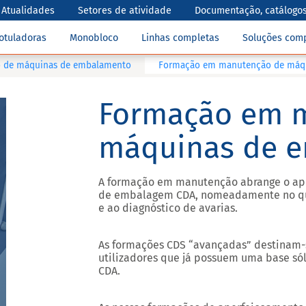
Atualidades
Setores de atividade
Documentação, catálogos
otuladoras
Monobloco
Linhas completas
Soluções com
 de máquinas de embalamento
Formação em manutenção de máq
Formação em 
máquinas de 
A formação em manutenção abrange o ape
de embalagem CDA, nomeadamente no que 
e ao diagnóstico de avarias.
As formações CDS “avançadas” destinam-
utilizadores que já possuem uma base só
CDA.