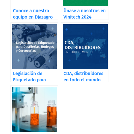
Conoce a nuestro
Únase a nosotros en
equipo en Djazagro
Vinitech 2024
Legislación de
CDA, distribuidores
Etiquetado para
en todo el mundo
Destilerías, Bodegas
y Cervecerías