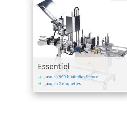
R1000/R1500
iquettes
Etiqueteuse viticole pour étiquettes
adhésives - R1000/R1500
Essentiel
Jusqu'à 900 bouteilles/heure
Jusqu'à 2 étiquettes
DÉCOUVRIR
DÉCOU