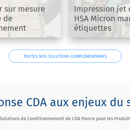
ustriel HSA par jet d'encre
 un marquage sur vos produits
r sur mesure
Impression jet 
e de
HSA Micron ma
nnement
étiquettes
DÉCOUVRIR
TOUTES NOS SOLUTIONS COMPLÉMENTAIRES
onse CDA aux enjeux du 
 Solutions de Conditionnement de CDA France pour les Produit