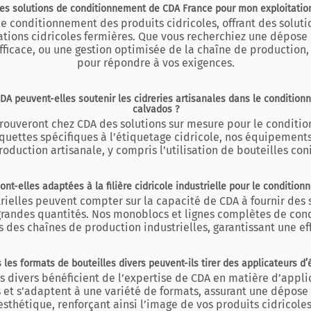
 les solutions de conditionnement de CDA France pour mon exploitation
le conditionnement des produits cidricoles, offrant des solut
ations cidricoles fermières. Que vous recherchiez une dépose 
fficace, ou une gestion optimisée de la chaîne de production,
pour répondre à vos exigences.
DA peuvent-elles soutenir les cidreries artisanales dans le conditionn
calvados ?
 trouveront chez CDA des solutions sur mesure pour le conditi
iquettes spécifiques à l’étiquetage cidricole, nos équipement
roduction artisanale, y compris l’utilisation de bouteilles con
ont-elles adaptées à la filière cidricole industrielle pour le conditio
strielles peuvent compter sur la capacité de CDA à fournir de
randes quantités. Nos monoblocs et lignes complètes de con
 des chaînes de production industrielles, garantissant une ef
 les formats de bouteilles divers peuvent-ils tirer des applicateurs d’
s divers bénéficient de l’expertise de CDA en matière d’appli
s et s’adaptent à une variété de formats, assurant une dépose
esthétique, renforçant ainsi l’image de vos produits cidricoles