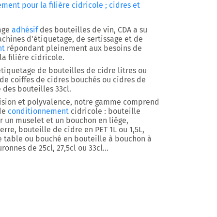
ent pour la filière cidricole ; cidres et
tage
adhésif
des bouteilles de vin, CDA a su
hines d’étiquetage, de sertissage et de
nt
répondant pleinement aux besoins de
 filière cidricole.
iquetage de bouteilles de cidre litres ou
de coiffes de cidres bouchés ou cidres de
 des bouteilles 33cl.
cision et polyvalence, notre gamme comprend
 de
conditionnement
cidricole : bouteille
 un muselet et un bouchon en liège,
erre, bouteille de cidre en PET 1L ou 1,5L,
e table ou bouché en bouteille à bouchon à
uronnes de 25cl, 27,5cl ou 33cl…