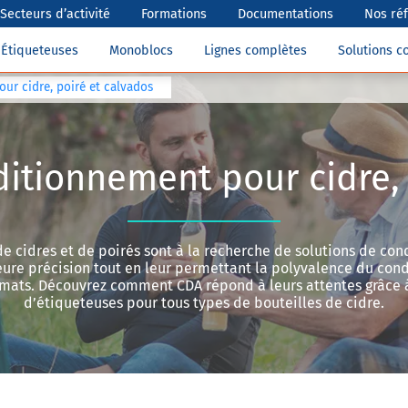
Secteurs d’activité
Formations
Documentations
Nos ré
Étiqueteuses
Monoblocs
Lignes complètes
Solutions 
ur cidre, poiré et calvados
ditionnement pour cidre, 
e cidres et de poirés sont à la recherche de solutions de co
leure précision tout en leur permettant la polyvalence du co
rmats. Découvrez comment CDA répond à leurs attentes grâc
d’étiqueteuses pour tous types de bouteilles de cidre.