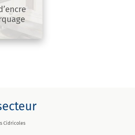
d’encre
rquage
secteur
s Cidricoles