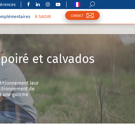
férences
CONTACT
complémentaires
À SAISIR
poiré et calvados
nditionnement leur
nditionnement de
e à une gamme