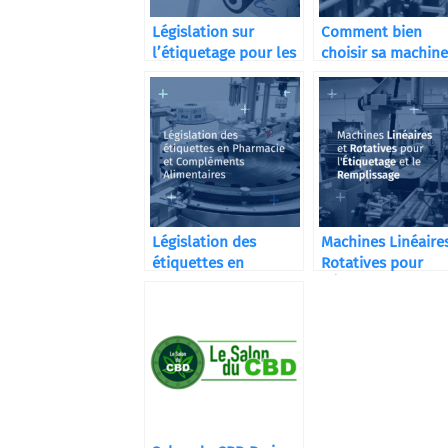
Législation sur
Comment bien
l’étiquetage pour les
choisir sa machine
distilleries
d’étiquetage ?
Législation des
Machines Linéaires
étiquettes en
Rotatives pour
Pharmacie et
l’Étiquetage et le
Compléments
Remplissage
Alimentaires
Automatiques et
Semi-Automatiqu