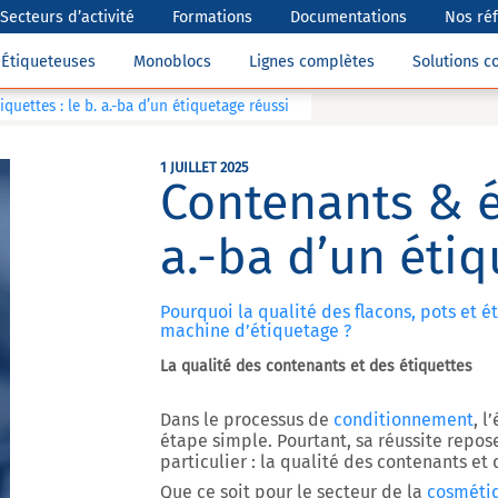
Secteurs d’activité
Formations
Documentations
Nos ré
Étiqueteuses
Monoblocs
Lignes complètes
Solutions 
quettes : le b. a.-ba d’un étiquetage réussi
1 JUILLET 2025
Contenants & ét
a.-ba d’un étiq
Pourquoi la qualité des flacons, pots et é
machine d’étiquetage ?
La qualité des contenants et des étiquettes
Dans le processus de
conditionnement
, 
étape simple. Pourtant, sa réussite repos
particulier :
la qualité des contenants et 
Que ce soit pour le secteur de la
cosméti