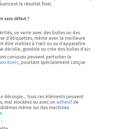
uencent le résultat final.
tre sans défaut ?
rités, un verre avec des bulles ou des
se d’étiquettes, même avec la meilleure
 être visibles à l’œil nu ou n’apparaître
se décolle, gondole ou crée des bulles d’air.
acons coniques peuvent perturber le
non Konic
, pourtant spécialement conçue
e de découpe… tous ces éléments peuvent
es, mal stockées ou avec un
adhésif
de
roblèmes même sur des machines
x
.
 :
ette,