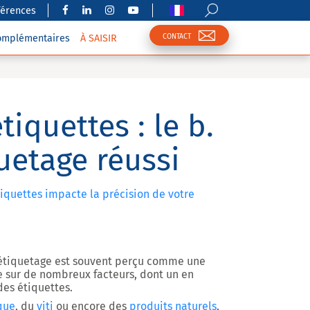
férences
CONTACT
complémentaires
À SAISIR
iquettes : le b.
uetage réussi
tiquettes impacte la précision de votre
l’étiquetage est souvent perçu comme une
e sur de nombreux facteurs, dont un en
des étiquettes
.
que
, du
viti
ou encore des
produits naturels
,