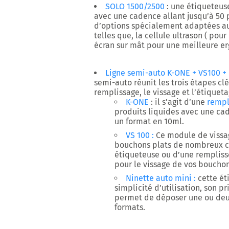
SOLO 1500/2500
: une étiqueteus
avec une cadence allant jusqu’à 50
d’options spécialement adaptées a
telles que, la cellule ultrason ( pou
écran sur mât pour une meilleure e
Ligne semi-auto K-ONE + VS100 + 
semi-auto réunit les trois étapes cl
remplissage, le vissage et l’étiqueta
K-ONE
: il s’agit d’une
rempl
produits liquides avec une ca
un format en 10ml.
VS 100 :
Ce module de vissa
bouchons plats de nombreux 
étiqueteuse ou d’une remplisse
pour le vissage de vos bouchon
Ninette auto mini :
cette ét
simplicité d’utilisation, son pr
permet de déposer une ou deux
formats.