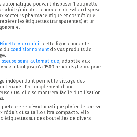
e automatique pouvant disposer 1 étiquette
 produits/minute. Le modèle du salon dispose
ux secteurs pharmaceutique et cosmétique
r repérer les étiquettes transparentes) et un
rgonomie.
Ninette auto mini
: cette ligne complète
és du
conditionnement
de vos produits :le
ge.
isseuse semi-automatique
, adaptée aux
dence allant jusqu’à 1500 produits/heure pour
ge indépendant permet le vissage des
contenants. En complément d’une
use CDA, elle se montrera facile d’utilisation
s.
iqueteuse semi-automatique plaira de par sa
ix réduit et sa taille ultra compacte. Elle
 étiquettes sur des bouteilles de divers