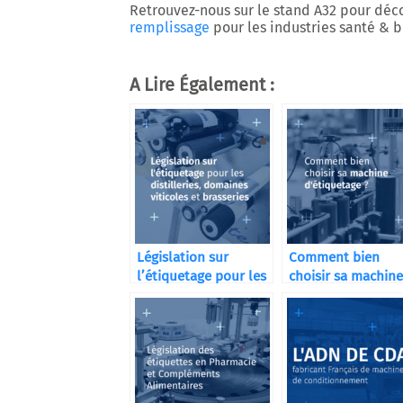
Retrouvez-nous sur le stand
A32
pour décou
remplissage
pour les industries santé & b
A Lire Également :
Législation sur
Comment bien
l’étiquetage pour les
choisir sa machine
distilleries
d’étiquetage ?