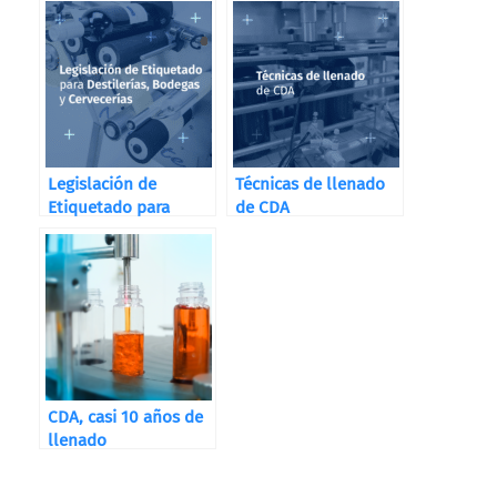
Legislación de
Técnicas de llenado
Etiquetado para
de CDA
Destilerías, Bodegas
y Cervecerías
CDA, casi 10 años de
llenado