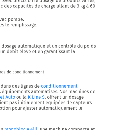
avec précision le dosage de produits variés,
ec des capacités de charge allant de 3 kg à 60
avec pompe.
rès le remplissage.
un dosage automatique et un contrôle du poids
un débit élevé et en garantissant la
gnes de conditionnement
r dans des lignes de
conditionnement
s équipements automatisés. Nos machines de
et Auto
ou la
K-Line S
, offrent un dosage
oient pas initialement équipées de capteurs
 option pour ajuster automatiquement le
un
monobloc e-Fill
, une machine compacte et