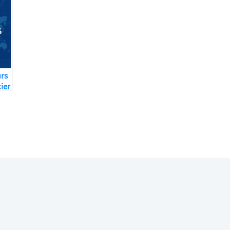
urs
ier