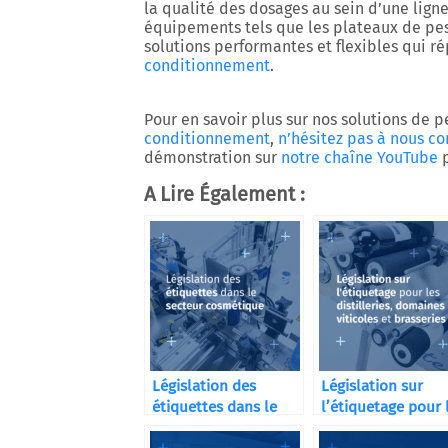
la qualité des dosages au sein d’une lign
équipements tels que les plateaux de pes
solutions performantes et flexibles qui r
conditionnement
.
Pour en savoir plus sur nos solutions de 
conditionnement
,
n’hésitez pas à nous co
démonstration sur
notre chaîne YouTube
p
A Lire Également :
Législation des
Législation sur
étiquettes dans le
l’étiquetage pour 
secteur cosmétique
distilleries