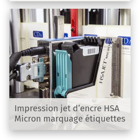
s
és
Impression jet d’encre HSA
Micron marquage étiquettes
IR