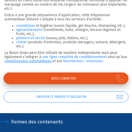
besoins du client (détection étiquette transparente, nécessité d’apposer un
marquage comme un numéro de lot, largeur de convoyeur plus importante,
etc.).
Grâce a une grande polyvalence d’application, cette étiqueteuse
automatique linéaire s’adapte à tous les secteurs d’activité :
cosmétique
et hygiène (savon liquide, gel douche, shampoing, etc.),
agroalimentaire
(condiments, huile, vinaigre, bocaux légumes et
fruits, etc.),
peinture et vernis
(seaux, pots, bidons, etc.),
chimie
(produits d’entretien, produits ménagers, solvant, détergent,
etc.).
La Ninon Down peut être utilisée de manière indépendante mais peut
également s’intégrer à
une ligne complète de conditionnement
ainsi qu’aux
remplisseuses automatiques
et aux
boucheuses / visseuses.
NOUS CONTACTER
ENVOYER CE PRODUIT À QUELQU'UN
Formes des contenants