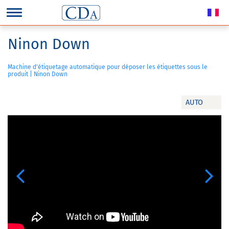
Ninon Down
Machine d'étiquetage automatique pour déposer les étiquettes sous le
produit | Ninon Down
AUTO
Previous
Next