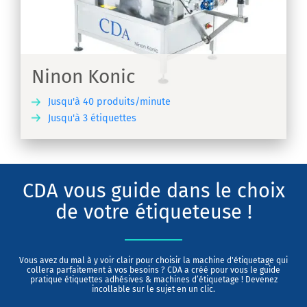
Ninon Konic
Jusqu'à 40 produits/minute
Jusqu'à 3 étiquettes
IR
CDA vous guide dans le choix
de votre étiqueteuse !
Vous avez du mal à y voir clair pour choisir la machine d'étiquetage qui
collera parfaitement à vos besoins ? CDA a créé pour vous le guide
pratique étiquettes adhésives & machines d’étiquetage ! Devenez
incollable sur le sujet en un clic.