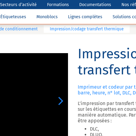
Secteurs d’activité
Formations
Documentations
Nos ré
Étiqueteuses
Monoblocs
Lignes complètes
Solutions 
 de conditionnement
Impression/codage transfert thermique
Impressi
transfert
Imprimeur et codeur par t
barre, heure, n° lot, DLC, 
Next
L’impression par transfer
sur les étiquettes en cou
manière automatique. Par
être apposées :
DLC,
DLUO,