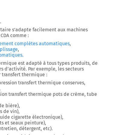
.
taire s’adapte facilement aux machines
r CDA comme :
nement complètes automatiques
,
plissage
,
tomatiques.
ermique est adapté à tous types produits, de
s d’activité. Par exemple, les secteurs
 transfert thermique :
ression transfert thermique conserves,
,
ion transfert thermique pots de crème, tube
de bière),
s de vin),
quide cigarette électronique),
ts et seaux peinture),
tretien, détergent, etc).