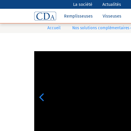
La société
Actualités
Remplisseuses
Visseuses
Accueil
Nos solutions complémentaires
Previous