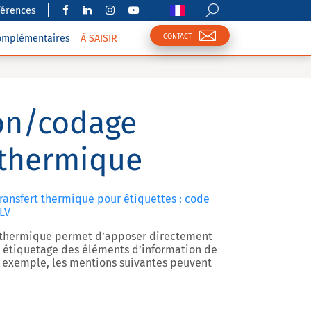
férences
CONTACT
complémentaires
À SAISIR
on/codage
 thermique
ransfert thermique pour étiquettes : code
DLV
t thermique permet d’apposer directement
rs étiquetage des éléments d’information de
 exemple, les mentions suivantes peuvent