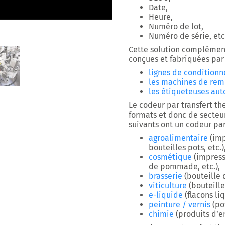
Date,
Heure,
Numéro de lot,
Numéro de série, etc
Cette solution complémen
conçues et fabriquées pa
lignes de condition
les machines de rem
les étiqueteuses au
Le codeur par transfert th
formats et donc de secteur
suivants ont un codeur par
agroalimentaire
(imp
bouteilles pots, etc.)
cosmétique
(impress
de pommade, etc.),
brasserie
(bouteille 
viticulture
(bouteille
e-liquide
(flacons li
peinture / vernis
(po
chimie
(produits d’en