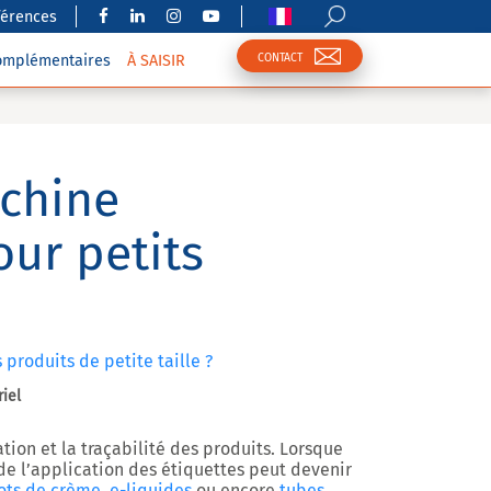
férences
CONTACT
complémentaires
À SAISIR
achine
our petits
produits de petite taille ?
riel
ation et la traçabilité des produits. Lorsque
n de l’application des étiquettes peut devenir
ots de crème
,
e-liquides
ou encore
tubes