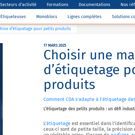
Secteurs d’activité
Formations
Documentations
Nos ré
Étiqueteuses
Monoblocs
Lignes complètes
Solutions 
hine d’étiquetage pour petits produits
17 MARS 2025
Choisir une m
d’étiquetage p
produits
Comment CDA s'adapte à l’étiquetage des 
L’étiquetage des petits produits : un défi indust
L’
étiquetage
est essentiel dans l’identific
ceux-ci sont de petite taille, la précisio
un véritable enjeu. Flacons de
parfums, p