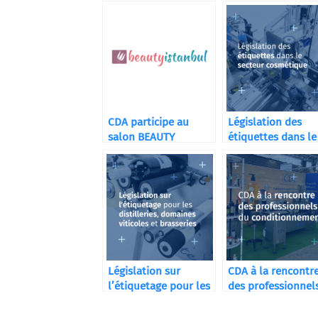
CDA participe au
Législation des
salon BEAUTY
étiquettes dans le
ISTANBUL 2025
secteur cosmétiq
Législation sur
CDA à la rencontr
l’étiquetage pour les
des professionnel
distilleries
du conditionneme