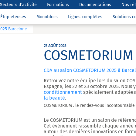
Secteurs d’activité
Formations
Documentations
Nos ré
Étiqueteuses
Monoblocs
Lignes complètes
Solutions 
025 Barcelone
27 AOÛT 2025
COSMETORIUM 
CDA au salon COSMETORIUM 2025 à Barce
Retrouvez notre équipe lors du salon
COS
Espagne, les
22 et 23 octobre 2025
. Nous 
conditionnement
spécialement adaptées
la beauté
.
COSMETORIUM : le rendez-vous incontournable 
Le COSMETORIUM est un salon de référence
Cet événement rassemble chaque année de
autour des dernières innovations en form