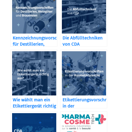
Kennzeichnungsvorschriften
Die Abfülltechniken
für Destillerien,
von CDA
Weingüter und
Brauereien
Wie wählt man ein
Etikettierungsvorschriften
Etikettiergerät richtig
in der
aus?
Kosmetikbranche