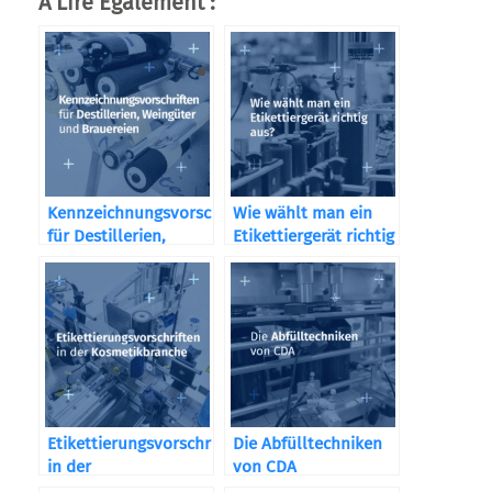
A Lire Également :
Kennzeichnungsvorschriften
Wie wählt man ein
für Destillerien,
Etikettiergerät richtig
Weingüter und
aus?
Brauereien
Etikettierungsvorschriften
Die Abfülltechniken
in der
von CDA
Kosmetikbranche