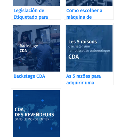
Legislación de
Como escolher a
Etiquetado para
máquina de
Destilerías, Bodegas
etiquetagem
y Cervecerías
correcta?
Backstage CDA
As 5 razões para
adquirir uma
máquina de
enchimento
automática CDA