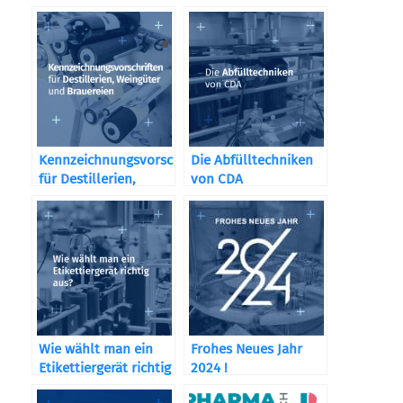
Kennzeichnungsvorschriften
Die Abfülltechniken
für Destillerien,
von CDA
Weingüter und
Brauereien
Wie wählt man ein
Frohes Neues Jahr
Etikettiergerät richtig
2024 !
aus?