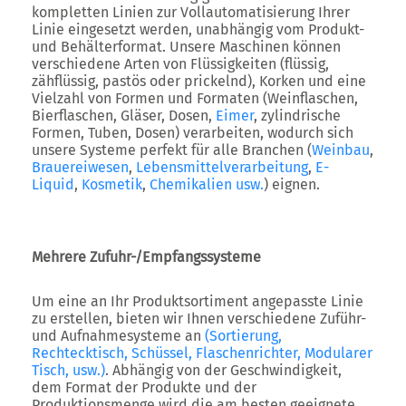
kompletten Linien zur Vollautomatisierung Ihrer
Linie eingesetzt werden, unabhängig vom Produkt-
und Behälterformat. Unsere Maschinen können
verschiedene Arten von Flüssigkeiten (flüssig,
zähflüssig, pastös oder prickelnd), Korken und eine
Vielzahl von Formen und Formaten (Weinflaschen,
Bierflaschen, Gläser, Dosen,
Eimer
, zylindrische
Formen, Tuben, Dosen) verarbeiten, wodurch sich
unsere Systeme perfekt für alle Branchen (
Weinbau
,
Brauereiwesen
,
Lebensmittelverarbeitung
,
E-
Liquid
,
Kosmetik
,
Chemikalien
usw.
) eignen.
Mehrere Zufuhr-/Empfangssysteme
Um eine an Ihr Produktsortiment angepasste Linie
zu erstellen, bieten wir Ihnen verschiedene Zuführ-
und Aufnahmesysteme an
(Sortierung,
Rechtecktisch, Schüssel, Flaschenrichter, Modularer
Tisch, usw.)
. Abhängig von der Geschwindigkeit,
dem Format der Produkte und der
Produktionsmenge wird die am besten geeignete