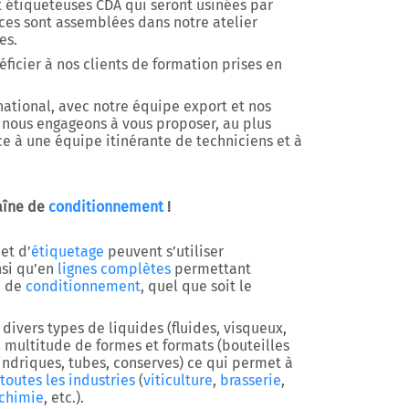
t étiqueteuses CDA qui seront usinées par
èces sont assemblées dans notre atelier
es.
ficier à nos clients de formation prises en
rnational, avec notre équipe export et nos
s nous engageons à vous proposer, au plus
ce à une équipe itinérante de techniciens et à
haîne de
conditionnement
!
et d’
étiquetage
peuvent s’utiliser
nsi qu’en
lignes complètes
permettant
e de
conditionnement
, quel que soit le
ivers types de liquides (fluides, visqueux,
multitude de formes et formats (bouteilles
lindriques, tubes, conserves) ce qui permet à
toutes les industries
(
viticulture
,
brasserie
,
chimie
, etc.).