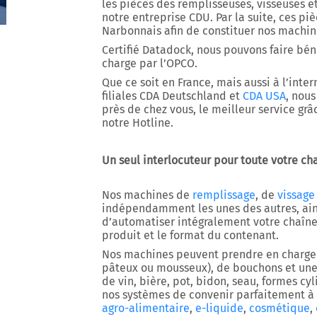
les pièces des remplisseuses, visseuses e
notre entreprise CDU. Par la suite, ces pi
Narbonnais afin de constituer nos machin
Certifié Datadock, nous pouvons faire béné
charge par l’OPCO.
Que ce soit en France, mais aussi à l’inte
filiales
CDA Deutschland
et
CDA USA
, nou
près de chez vous, le meilleur service grâ
notre Hotline.
Un seul interlocuteur pour toute votre c
Nos machines de
remplissage
, de
vissage
indépendamment les unes des autres, ai
d’automatiser intégralement votre chaîn
produit et le format du contenant.
Nos machines peuvent prendre en charge d
pâteux ou mousseux), de bouchons et une 
de vin, bière, pot, bidon, seau, formes cy
nos systèmes de convenir parfaitement à
agro-alimentaire
,
e-liquide
,
cosmétique
,