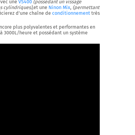
avec une
VS400
(possédant un vissage
s cylindriques),
et une
Ninon Mix
,
(permettant
icierez d’une chaîne de
conditionnement
très
ncore plus polyvalentes et performantes en
’à 3000L/heure et possédant un système