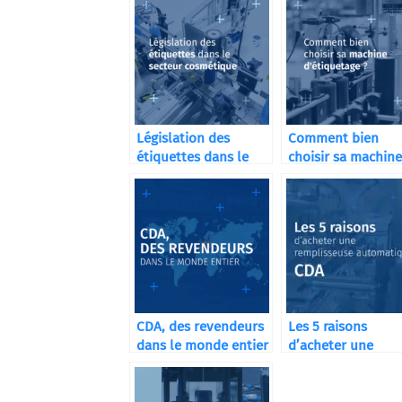
Législation des
Comment bien
étiquettes dans le
choisir sa machine
secteur cosmétique
d’étiquetage ?
CDA, des revendeurs
Les 5 raisons
dans le monde entier
d’acheter une
remplisseuse
automatique CDA